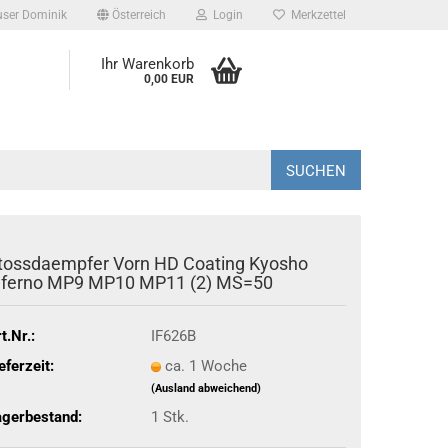
user Dominik
Österreich
Login
Merkzettel
Ihr Warenkorb
0,00 EUR
SUCHEN
tossdaempfer Vorn HD Coating Kyosho
nferno MP9 MP10 MP11 (2) MS=50
t.Nr.:
IF626B
eferzeit:
ca. 1 Woche
(Ausland abweichend)
agerbestand:
1
Stk.