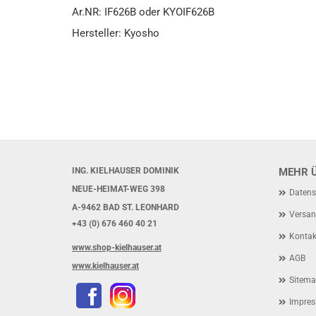
Ar.NR: IF626B oder KYOIF626B
Hersteller: Kyosho
ING. KIELHAUSER DOMINIK
MEHR Ü
NEUE-HEIMAT-WEG 398
Datens
A-9462 BAD ST. LEONHARD
Versan
+43 (0) 676 460 40 21
Kontak
www.shop-kielhauser.at
AGB
www.kielhauser.at
Sitem
Impre