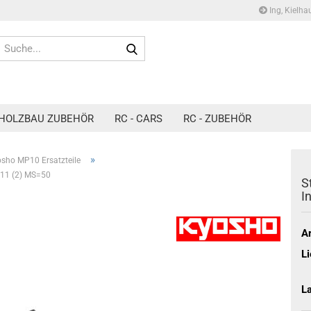
Ing, Kielha
Suche...
HOLZBAU ZUBEHÖR
RC - CARS
RC - ZUBEHÖR
»
sho MP10 Ersatzteile
11 (2) MS=50
S
I
Ar
Li
L