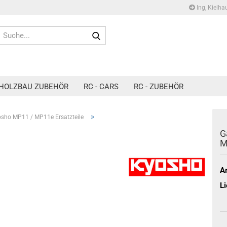
Ing, Kielha
Suche...
HOLZBAU ZUBEHÖR
RC - CARS
RC - ZUBEHÖR
»
sho MP11 / MP11e Ersatzteile
G
M
Ar
Li