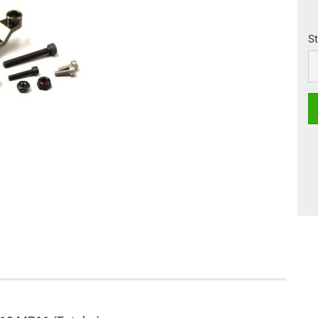
St
St