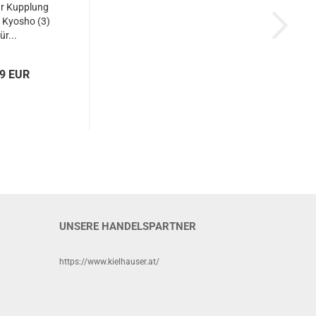
ür Kupplung
Kyosho (3)
ür...
59 EUR
UNSERE HANDELSPARTNER
https://www.kielhauser.at/