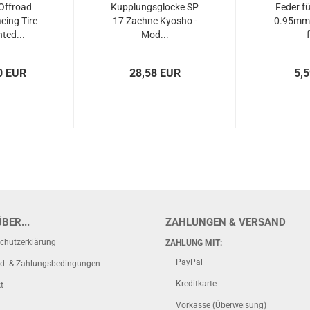
Offroad
Kupplungsglocke SP
Feder f
ing Tire
17 Zaehne Kyosho -
0.95mm 
ted...
Mod...
f
0 EUR
28,58 EUR
5,
BER...
ZAHLUNGEN & VERSAND
chutzerklärung
ZAHLUNG MIT:
PayPal
d- & Zahlungsbedingungen
Kreditkarte
t
Vorkasse (Überweisung)