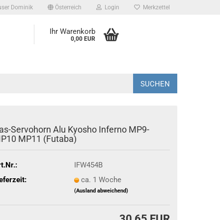
user Dominik
Österreich
Login
Merkzettel
Ihr Warenkorb
0,00 EUR
SUCHEN
as-Servohorn Alu Kyosho Inferno MP9-
P10 MP11 (Futaba)
t.Nr.:
IFW454B
eferzeit:
ca. 1 Woche
(Ausland abweichend)
30,65 EUR