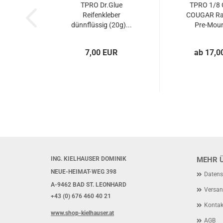
TPRO Dr.Glue
TPRO 1/8 
Reifenkleber
COUGAR Rac
dünnflüssig (20g)...
Pre-Moun
7,00 EUR
ab 17,0
ING. KIELHAUSER DOMINIK
MEHR Ü
NEUE-HEIMAT-WEG 398
Datens
A-9462 BAD ST. LEONHARD
Versan
+43 (0) 676 460 40 21
Kontak
www.shop-kielhauser.at
AGB