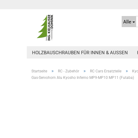
Alle
HOLZBAUSCHRAUBEN FÜR INNEN & AUSSEN
»
»
»
Startseite
RC - Zubehör
RC Cars Ersatzteile
Kyo
Gas-Servohorn Alu Kyosho Inferno MP9-MP10 MP11 (Futaba)