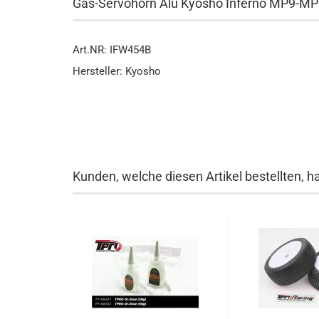
Gas-Servohorn Alu Kyosho Inferno MP9-M
Art.NR: IFW454B
Hersteller: Kyosho
Kunden, welche diesen Artikel bestellten, h