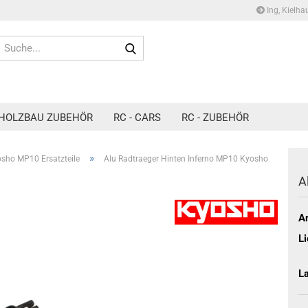
Ing, Kielha
Suche...
HOLZBAU ZUBEHÖR
RC - CARS
RC - ZUBEHÖR
»
sho MP10 Ersatzteile
Alu Radtraeger Hinten Inferno MP10 Kyosho
A
Ar
Li
L