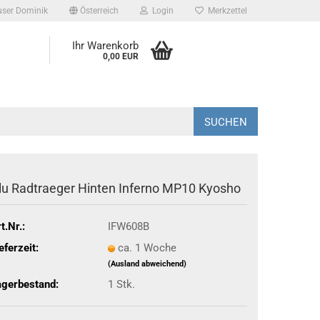
user Dominik
Österreich
Login
Merkzettel
Ihr Warenkorb
0,00 EUR
SUCHEN
lu Radtraeger Hinten Inferno MP10 Kyosho
t.Nr.:
IFW608B
eferzeit:
ca. 1 Woche
(Ausland abweichend)
agerbestand:
1
Stk.