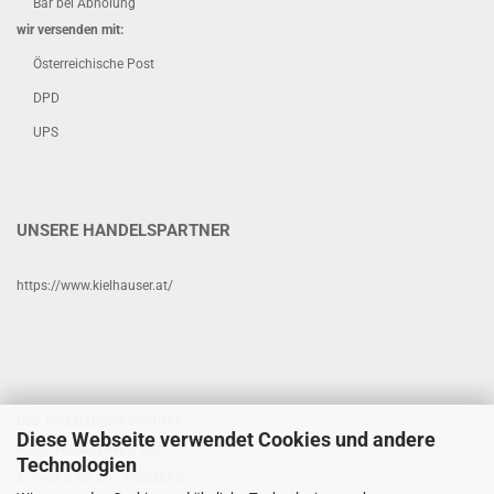
Bar bei Abholung
wir versenden mit:
Österreichische Post
DPD
UPS
UNSERE HANDELSPARTNER
https://www.kielhauser.at/
ING. KIELHAUSER DOMINIK
Diese Webseite verwendet Cookies und andere
NEUE-HEIMAT-WEG 398
Technologien
A-9462 BAD ST. LEONHARD