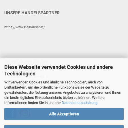
UNSERE HANDELSPARTNER
https://www.kielhauser.at/
ING. KIELHAUSER DOMINIK
Diese Webseite verwendet Cookies und andere
NEUE-HEIMAT-WEG 398
Technologien
A-9462 BAD ST. LEONHARD
Wir verwenden Cookies und ähnliche Technologien, auch von
+43 (0) 676 460 40 21
Drittanbietern, um die ordentliche Funktionsweise der Website zu
gewährleisten, die Nutzung unseres Angebotes zu analysieren und Ihnen
www.shop-kielhauser.at
ein bestmögliches Einkaufserlebnis bieten zu können. Weitere
www.kielhauser.at
Informationen finden Sie in unserer
Datenschutzerklärung
.
Alle Akzeptieren