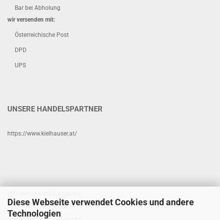
Bar bei Abholung
wir versenden mit:
Österreichische Post
DPD
UPS
UNSERE HANDELSPARTNER
https://www.kielhauser.at/
ING. KIELHAUSER DOMINIK
Diese Webseite verwendet Cookies und andere
NEUE-HEIMAT-WEG 398
Technologien
A-9462 BAD ST. LEONHARD