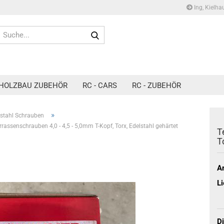
Ing, Kielha
Suche...
HOLZBAU ZUBEHÖR
RC - CARS
RC - ZUBEHÖR
»
lstahl Schrauben
rrassenschrauben 4,0 - 4,5 - 5,0mm T-Kopf, Torx, Edelstahl gehärtet
T
T
Ar
Li
D