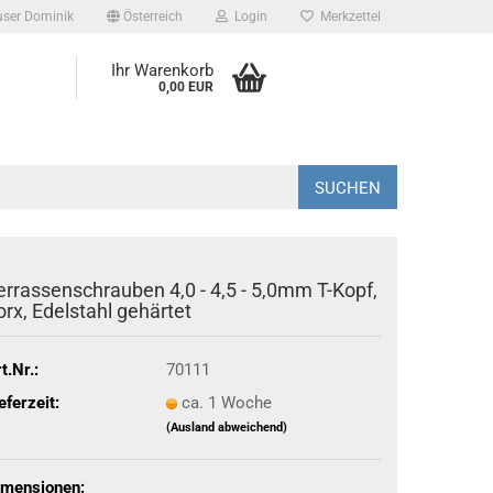
user Dominik
Österreich
Login
Merkzettel
Ihr Warenkorb
0,00 EUR
SUCHEN
errassenschrauben 4,0 - 4,5 - 5,0mm T-Kopf,
orx, Edelstahl gehärtet
t.Nr.:
70111
eferzeit:
ca. 1 Woche
(Ausland abweichend)
imensionen: