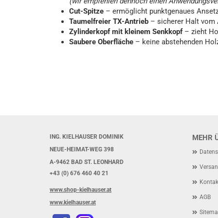
(wir empfehlen dennoch einen Anwendungsve
Cut-Spitze
– ermöglicht punktgenaues Ansetze
Taumelfreier TX-Antrieb
– sicherer Halt vom 
Zylinderkopf mit kleinem Senkkopf
– zieht Ho
Saubere Oberfläche
– keine abstehenden Holz
ING. KIELHAUSER DOMINIK
MEHR Ü
NEUE-HEIMAT-WEG 398
Datens
A-9462 BAD ST. LEONHARD
Versan
+43 (0) 676 460 40 21
Kontak
www.shop-kielhauser.at
AGB
www.kielhauser.at
Sitem