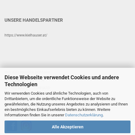
UNSERE HANDELSPARTNER
https://www.kielhauser.at/
ING. KIELHAUSER DOMINIK
Diese Webseite verwendet Cookies und andere
NEUE-HEIMAT-WEG 398
Technologien
A-9462 BAD ST. LEONHARD
Wir verwenden Cookies und ähnliche Technologien, auch von
+43 (0) 676 460 40 21
Drittanbietern, um die ordentliche Funktionsweise der Website zu
gewährleisten, die Nutzung unseres Angebotes zu analysieren und Ihnen
www.shop-kielhauser.at
ein bestmögliches Einkaufserlebnis bieten zu können. Weitere
www.kielhauser.at
Informationen finden Sie in unserer
Datenschutzerklärung
.
Alle Akzeptieren