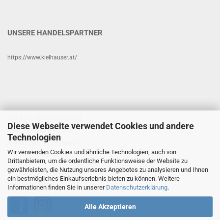
UNSERE HANDELSPARTNER
https://www.kielhauser.at/
ING. KIELHAUSER DOMINIK
Diese Webseite verwendet Cookies und andere
NEUE-HEIMAT-WEG 398
Technologien
A-9462 BAD ST. LEONHARD
Wir verwenden Cookies und ähnliche Technologien, auch von
+43 (0) 676 460 40 21
Drittanbietern, um die ordentliche Funktionsweise der Website zu
gewährleisten, die Nutzung unseres Angebotes zu analysieren und Ihnen
www.shop-kielhauser.at
ein bestmögliches Einkaufserlebnis bieten zu können. Weitere
www.kielhauser.at
Informationen finden Sie in unserer
Datenschutzerklärung
.
Alle Akzeptieren