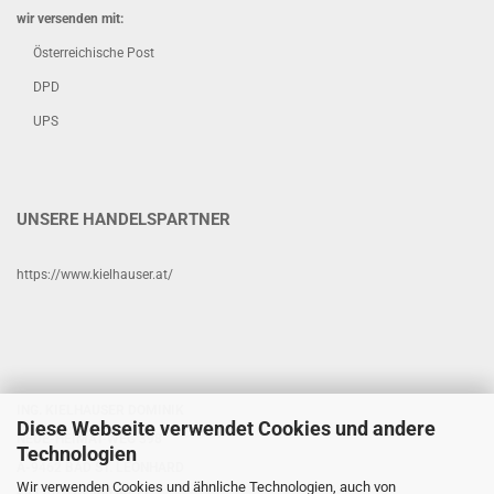
wir versenden mit:
Österreichische Post
DPD
UPS
UNSERE HANDELSPARTNER
https://www.kielhauser.at/
ING. KIELHAUSER DOMINIK
Diese Webseite verwendet Cookies und andere
NEUE-HEIMAT-WEG 398
Technologien
A-9462 BAD ST. LEONHARD
Wir verwenden Cookies und ähnliche Technologien, auch von
+43 (0) 676 460 40 21